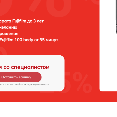
ата Fujifilm до 3 лет
 желанию
бращения
Fujifilm 100 body от 35 минут
я со специалистом
Оставить заявку
есь c
политикой конфиденциальности