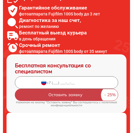
Гарантийное обслуживание
фотоаппарата Fujifilm 100S body до 3 лет
Диагностика за наш счет,
ремонт по желанию
Бесплатный выезд курьера
в день обращения
Срочный ремонт
фотоаппарата Fujifilm 100S body от 35 минут
Бесплатная консультация со
специалистом
Оставить заявку
Нажимая на кнопку "Оставить заявку" Вы соглашаетесь c
политикой
конфиденциальности