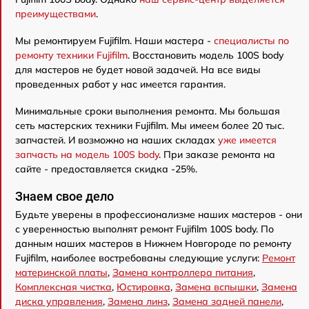
преимуществами
.
Мы ремонтируем Fujifilm. Наши мастера -
специалисты по
ремонту техники Fujifilm
. Восстановить модель 100S body
для мастеров не будет новой задачей. На все виды
проведенных работ у нас имеется гарантия.
Минимальные сроки выполнения ремонта. Мы большая
сеть мастерских техники Fujifilm. Мы имеем более 20 тыс.
запчастей. И возможно на наших складах
уже имеется
запчасть на модель 100S body
. При заказе ремонта на
сайте - предоставляется скидка -25%.
Знаем свое дело
Будьте уверены в профессионализме наших мастеров - они
с уверенностью выполнят ремонт Fujifilm 100S body. По
данным наших мастеров в Нижнем Новгороде по ремонту
Fujifilm, наиболее востребованы следующие услуги:
Ремонт
материнской платы
,
Замена контроллера питания
,
Комплексная чистка
,
Юстировка
,
Замена вспышки
,
Замена
диска управления
,
Замена линз
,
Замена задней панели
,