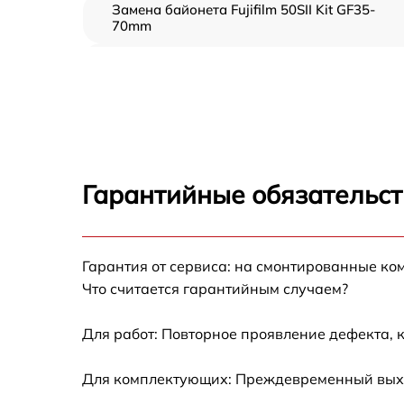
Замена байонета Fujifilm 50SII Kit GF35-
70mm
Чистка CCD/CMOS матрицы Fujifilm 50SII Kit
GF35-70mm
Устранение битых пикселей на CCD/CMOS
матрице Fujifilm 50SII Kit GF35-70mm
Замена платы отсека карты памяти Fujifilm
50SII Kit GF35-70mm
Гарантийные обязательст
Замена материнской платы Fujifilm 50SII Kit
GF35-70mm
Гарантия от сервиса: на смонтированные ко
Замена затвора Fujifilm 50SII Kit GF35-70m
Что считается гарантийным случаем?
Замена корпуса Fujifilm 50SII Kit GF35-70m
Для работ: Повторное проявление дефекта, 
Замена контроллера питания Fujifilm 50SII
Для комплектующих: Преждевременный выход
Kit GF35-70mm