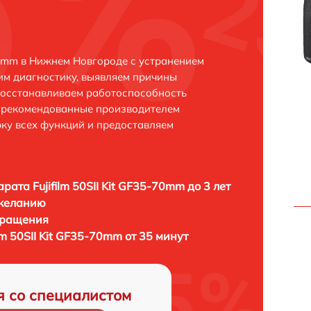
-70mm в Нижнем Новгороде с устранением
м диагностику, выявляем причины
восстанавливаем работоспособность
и рекомендованные производителем
рку всех функций и предоставляем
рата Fujifilm 50SII Kit GF35-70mm до 3 лет
 желанию
бращения
lm 50SII Kit GF35-70mm от 35 минут
я со специалистом