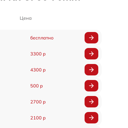
Цена
бесплатно
3300 р
4300 р
500 р
2700 р
2100 р