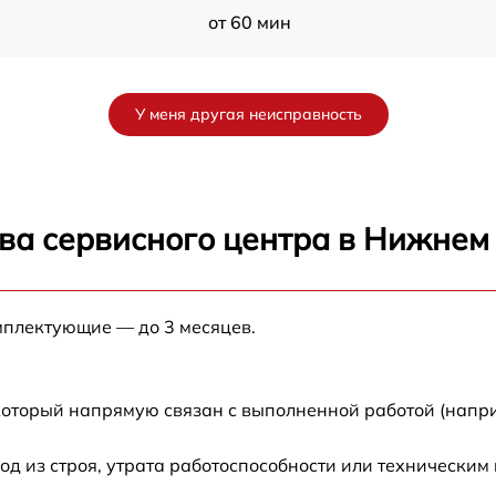
от 60 мин
от 60 мин
У меня другая неисправность
от 60 мин
от 60 мин
ва сервисного центра в Нижнем
от 60 мин
мплектующие — до 3 месяцев.
m
от 60 мин
m
от 60 мин
который напрямую связан с выполненной работой (напр
от 60 мин
 из строя, утрата работоспособности или техническим