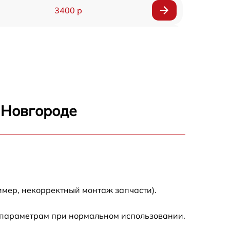
3400 р
3500 р
3900 р
3800 р
 Новгороде
3300 р
2300 р
2200 р
имер, некорректный монтаж запчасти).
2500 р
 параметрам при нормальном использовании.