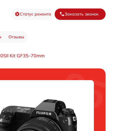
Статус ремонта
Заказать звонок
ы
Отзывы
0SII Kit GF35-70mm