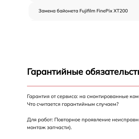
Замена байонета Fujifilm FinePix XT200
Чистка CCD/CMOS матрицы Fujifilm FinePix
XT200
Устранение битых пикселей на CCD/CMOS
матрице Fujifilm FinePix XT200
Замена платы отсека карты памяти Fujifilm
FinePix XT200
Гарантийные обязательст
Замена материнской платы Fujifilm FinePix
XT200
Гарантия от сервиса: на смонтированные ко
Замена затвора Fujifilm FinePix XT200
Что считается гарантийным случаем?
Замена корпуса Fujifilm FinePix XT200
Для работ: Повторное проявление неисправн
монтаж запчасти).
Замена контроллера питания Fujifilm FinePi
XT200