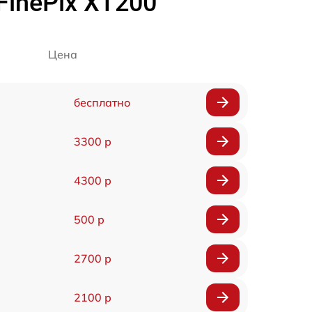
FinePix XT200
Цена
бесплатно
3300 р
4300 р
500 р
2700 р
2100 р