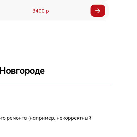
3400 р
3500 р
3900 р
3800 р
 Новгороде
3300 р
2300 р
2200 р
ого ремонта (например, некорректный
2500 р