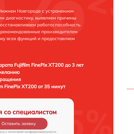
в Нижнем Новгороде с устранением
м диагностику, выявляем причины
восстанавливаем работоспособность
и рекомендованные производителем
рку всех функций и предоставляем
ата Fujifilm FinePix XT200 до 3 лет
 желанию
бращения
m FinePix XT200 от 35 минут
я со специалистом
Оставить заявку
есь c
политикой конфиденциальности