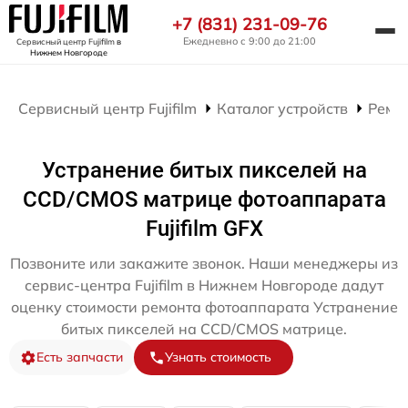
+7 (831) 231-09-76
Ежедневно с 9:00 до 21:00
Сервисный центр Fujifilm
в
Нижнем Новгороде
Сервисный центр Fujifilm
Каталог устройств
Ремо
Устранение битых пикселей на
CCD/CMOS матрице фотоаппарата
Fujifilm GFX
Позвоните или закажите звонок. Наши менеджеры из
сервис-центра Fujifilm в Нижнем Новгороде дадут
оценку стоимости ремонта фотоаппарата Устранение
битых пикселей на CCD/CMOS матрице.
Есть запчасти
Узнать стоимость