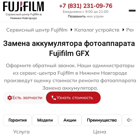
+7 (831) 231-09-76
Ежедневно с 9:00 до 21:00
Сервисный центр Fujifilm
в
Позвонить
мне утром
Нижнем Новгороде
Сервисный центр Fujifilm
Каталог устройств
Ремо
Замена аккумулятора фотоаппарата
Fujifilm GFX
Оформите обратный звонок. Наши администраторы
из сервис-центра Fujifilm в Нижнем Новгороде
произведут оценку стоимости ремонта фотоаппарата
Замена аккумулятора.
Есть запчасти
Узнать стоимость
Гарантия
Модели
Акции
Преимущества
Отзы
Услуга
Цена