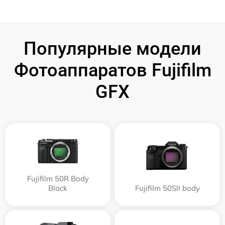
Популярные модели
Фотоаппаратов Fujifilm
GFX
Fujifilm 50R Body
Black
Fujifilm 50SII body