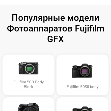
Популярные модели
Фотоаппаратов Fujifilm
GFX
Fujifilm 50R Body
Black
Fujifilm 50SII body