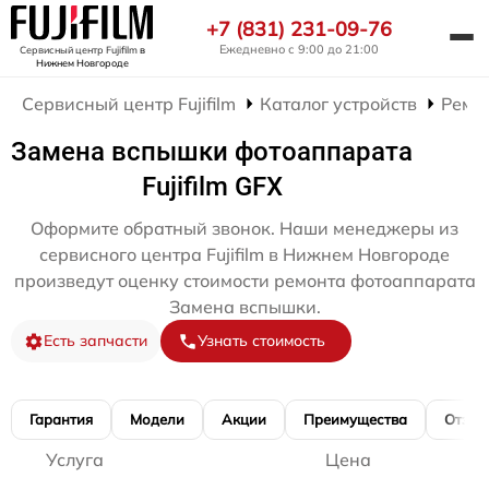
+7 (831) 231-09-76
Ежедневно с 9:00 до 21:00
Сервисный центр Fujifilm
в
Нижнем Новгороде
Сервисный центр Fujifilm
Каталог устройств
Ремо
Замена вспышки фотоаппарата
Fujifilm GFX
Оформите обратный звонок. Наши менеджеры из
сервисного центра Fujifilm в Нижнем Новгороде
произведут оценку стоимости ремонта фотоаппарата
Замена вспышки.
Есть запчасти
Узнать стоимость
Гарантия
Модели
Акции
Преимущества
Отзы
Услуга
Цена