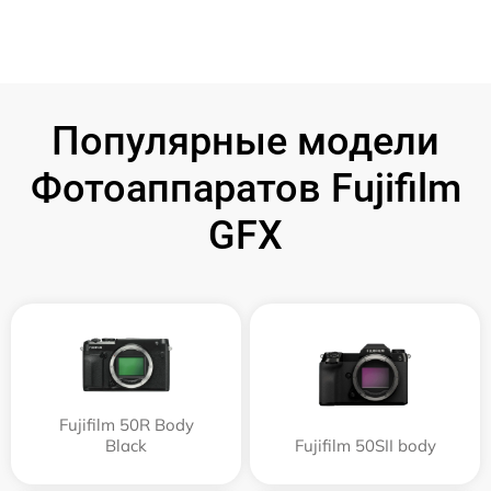
Популярные модели
Фотоаппаратов Fujifilm
GFX
Fujifilm 50R Body
Black
Fujifilm 50SII body