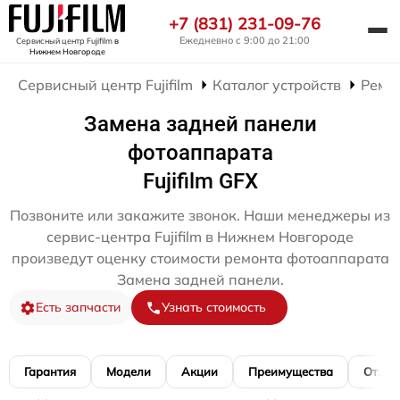
+7 (831) 231-09-76
Ежедневно с 9:00 до 21:00
Сервисный центр Fujifilm
в
Нижнем Новгороде
Сервисный центр Fujifilm
Каталог устройств
Ремо
Замена задней панели
фотоаппарата
Fujifilm GFX
Позвоните или закажите звонок. Наши менеджеры из
сервис-центра Fujifilm в Нижнем Новгороде
произведут оценку стоимости ремонта фотоаппарата
Замена задней панели.
Есть запчасти
Узнать стоимость
Гарантия
Модели
Акции
Преимущества
Отзы