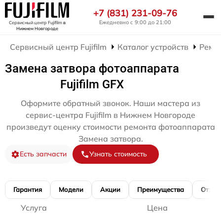
+7 (831) 231-09-76
Ежедневно с 9:00 до 21:00
Сервисный центр Fujifilm
в
Нижнем Новгороде
Сервисный центр Fujifilm
Каталог устройств
Ремо
Замена затвора фотоаппарата
Fujifilm GFX
Оформите обратный звонок. Наши мастера из
сервис-центра Fujifilm в Нижнем Новгороде
произведут оценку стоимости ремонта фотоаппарата
Замена затвора.
Есть запчасти
Узнать стоимость
Гарантия
Модели
Акции
Преимущества
Отзы
Услуга
Цена