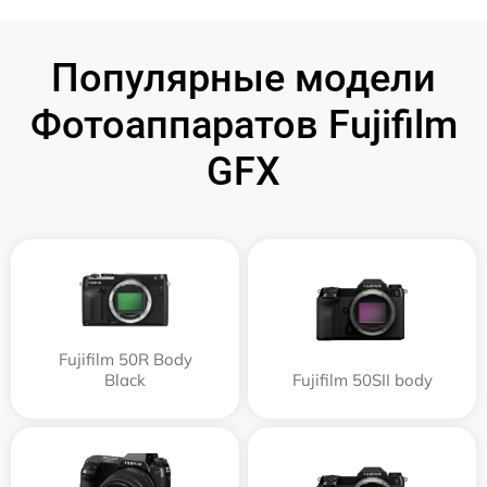
Популярные модели
Фотоаппаратов Fujifilm
GFX
Fujifilm 50R Body
Black
Fujifilm 50SII body