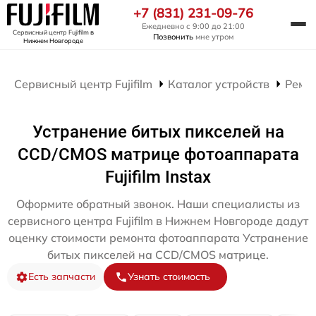
+7 (831) 231-09-76
Ежедневно с 9:00 до 21:00
Сервисный центр Fujifilm
в
Позвонить
мне утром
Нижнем Новгороде
Сервисный центр Fujifilm
Каталог устройств
Ремо
Устранение битых пикселей на
CCD/CMOS матрице фотоаппарата
Fujifilm Instax
Оформите обратный звонок. Наши специалисты из
сервисного центра Fujifilm в Нижнем Новгороде дадут
оценку стоимости ремонта фотоаппарата Устранение
битых пикселей на CCD/CMOS матрице.
Есть запчасти
Узнать стоимость