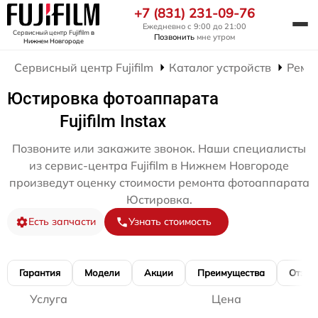
+7 (831) 231-09-76
Ежедневно с 9:00 до 21:00
Сервисный центр Fujifilm
в
Позвонить
мне утром
Нижнем Новгороде
Сервисный центр Fujifilm
Каталог устройств
Ремо
Юстировка фотоаппарата
Fujifilm Instax
Позвоните или закажите звонок. Наши специалисты
из сервис-центра Fujifilm в Нижнем Новгороде
произведут оценку стоимости ремонта фотоаппарата
Юстировка.
Есть запчасти
Узнать стоимость
Гарантия
Модели
Акции
Преимущества
Отзы
Услуга
Цена