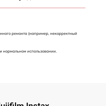
2700 р
2200 р
2200 р
енного ремонта (например, некорректный
4300 р
ри нормальном использовании.
2300 р
3300 р
3800 р
3900 р
ifilm Instax