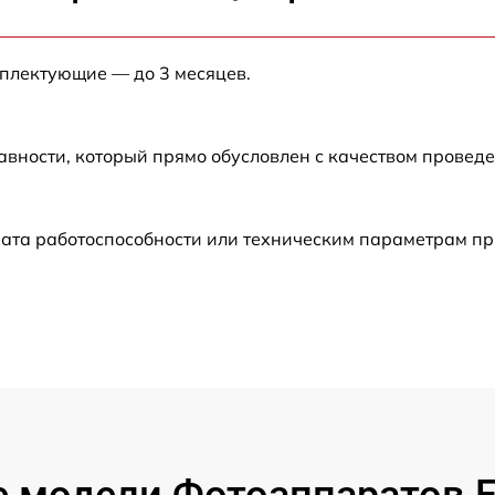
от 60 мин
мплектующие — до 3 месяцев.
от 60 мин
от 60 мин
авности, который прямо обусловлен с качеством провед
от 60 мин
рата работоспособности или техническим параметрам п
от 60 мин
от 60 мин
от 60 мин
от 60 мин
модели Фотоаппаратов Fuj