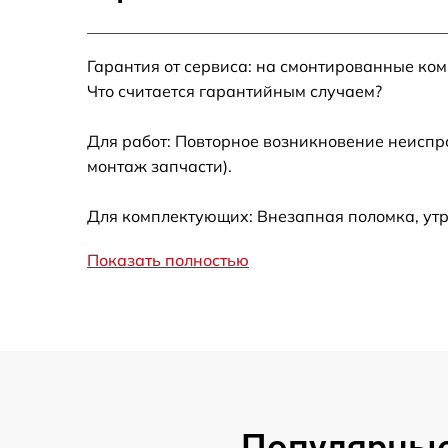
Замена фокусировочного экрана
Гарантия от сервиса: на смонтированные ко
Замена дисплея (экрана)
Что считается гарантийным случаем?
Замена корпуса
Для работ: Повторное возникновение неиспр
монтаж запчасти).
Замена CCD/CMOS матрицы
Для комплектующих: Внезапная поломка, ут
Замена затвора
Показать полностью
Замена материнской платы
Замена платы отсека карты памяти
Устранение битых пикселей на
CCD/CMOS матрице
Популярные 