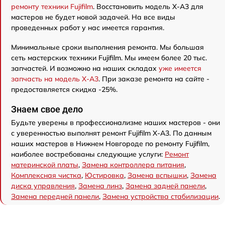
ремонту техники Fujifilm
. Восстановить модель X-A3 для
мастеров не будет новой задачей. На все виды
проведенных работ у нас имеется гарантия.
Минимальные сроки выполнения ремонта. Мы большая
сеть мастерских техники Fujifilm. Мы имеем более 20 тыс.
запчастей. И возможно на наших складах
уже имеется
запчасть на модель X-A3
. При заказе ремонта на сайте -
предоставляется скидка -25%.
Знаем свое дело
Будьте уверены в профессионализме наших мастеров - они
с уверенностью выполнят ремонт Fujifilm X-A3. По данным
наших мастеров в Нижнем Новгороде по ремонту Fujifilm,
наиболее востребованы следующие услуги:
Ремонт
материнской платы
,
Замена контроллера питания
,
Комплексная чистка
,
Юстировка
,
Замена вспышки
,
Замена
диска управления
,
Замена линз
,
Замена задней панели
,
Замена передней панели
,
Замена устройства стабилизации
.