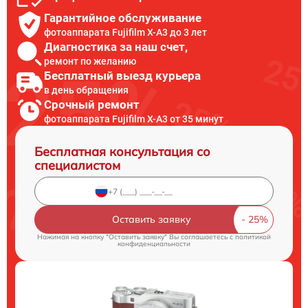
Гарантийное обслуживание
фотоаппарата Fujifilm X-A3 до 3 лет
Диагностика за наш счет,
ремонт по желанию
Бесплатный выезд курьера
в день обращения
Срочный ремонт
фотоаппарата Fujifilm X-A3 от 35 минут
Бесплатная консультация со
специалистом
Оставить заявку
Нажимая на кнопку "Оставить заявку" Вы соглашаетесь c
политикой
конфиденциальности