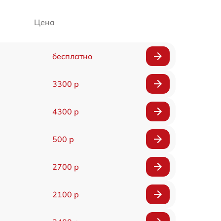
Цена
бесплатно
3300 р
4300 р
500 р
2700 р
2100 р