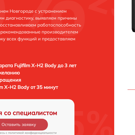
жнем Новгороде с устранением
м диагностику, выявляем причины
восстанавливаем работоспособность
и рекомендованные производителем
рку всех функций и предоставляем
рата Fujifilm X-H2 Body до 3 лет
 желанию
бращения
lm X-H2 Body от 35 минут
я со специалистом
Оставить заявку
есь c
политикой конфиденциальности