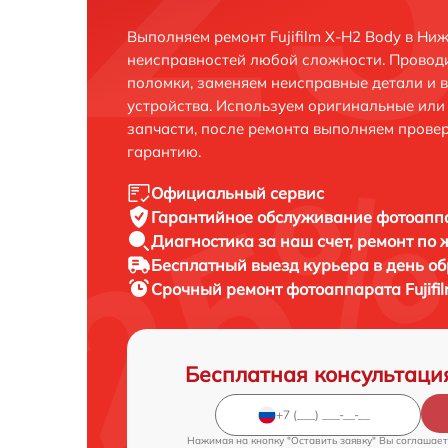
Выполняем ремонт Fujifilm X-H2 Body в Ни
неисправностей любой сложности. Проводи
поломки, заменяем неисправные детали и 
устройства. Используем оригинальные ил
запчасти, после ремонта выполняем прове
гарантию.
Официальный сервис
Гарантийное обслуживание
фотоаппа
Диагностика за наш счет,
ремонт по
Бесплатный выезд курьера
в день о
Срочный ремонт
фотоаппарата Fujifi
Бесплатная консультаци
Нажимая на кнопку "Оставить заявку" Вы соглашает