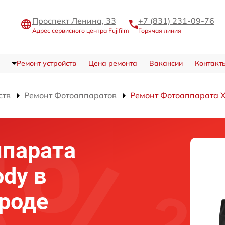
Проспект Ленина, 33
+7 (831) 231-09-76
Адрес сервисного центра Fujifilm
Горячая линия
Ремонт устройств
Цена ремонта
Вакансии
Контакт
ств
Ремонт Фотоаппаратов
Ремонт Фотоаппарата 
ппарата
ody в
роде