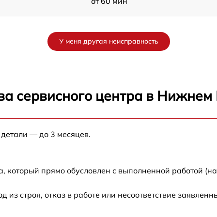
от 60 мин
от 60 мин
У меня другая неисправность
от 60 мин
от 60 мин
ва сервисного центра в Нижнем
от 60 мин
 детали — до 3 месяцев.
от 60 мин
от 60 мин
а, который прямо обусловлен с выполненной работой (н
от 60 мин
из строя, отказ в работе или несоответствие заявлен