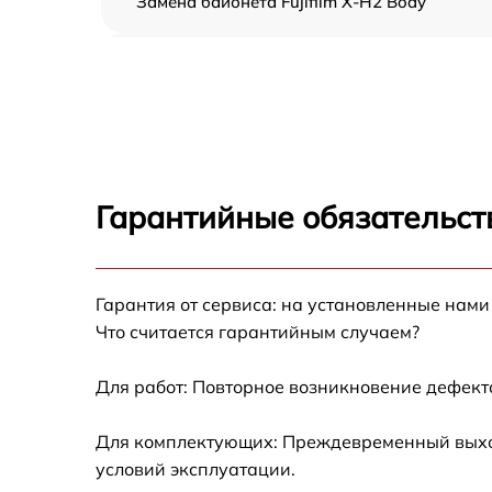
Замена байонета Fujifilm X-H2 Body
Чистка CCD/CMOS матрицы Fujifilm X-H2
Body
Устранение битых пикселей на CCD/CMOS
матрице Fujifilm X-H2 Body
Замена платы отсека карты памяти Fujifilm
X-H2 Body
Гарантийные обязательст
Замена материнской платы Fujifilm X-H2
Body
Гарантия от сервиса: на установленные нами
Замена затвора Fujifilm X-H2 Body
Что считается гарантийным случаем?
Замена корпуса Fujifilm X-H2 Body
Для работ: Повторное возникновение дефект
Замена контроллера питания Fujifilm X-H2
Для комплектующих: Преждевременный выход 
Body
условий эксплуатации.