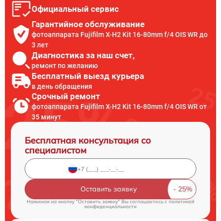
Официальный сервис
Гарантийное обслуживание
фотоаппарата Fujifilm X-H2 Kit 16-80mm f/4 OIS WR до
3 лет
Диагностика за наш счет,
ремонт по желанию
Бесплатный выезд курьера
в день обращения
Срочный ремонт
фотоаппарата Fujifilm X-H2 Kit 16-80mm f/4 OIS WR от
35 минут
Бесплатная консультация со
специалистом
Оставить заявку
Нажимая на кнопку "Оставить заявку" Вы соглашаетесь c
политикой
конфиденциальности