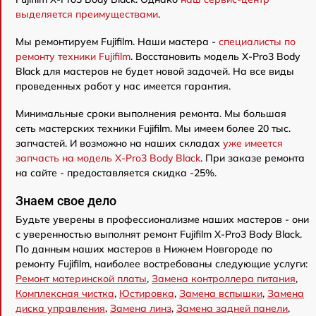
выделяется преимуществами
.
Мы ремонтируем Fujifilm. Наши мастера -
специалисты по
ремонту техники Fujifilm
. Восстановить модель X-Pro3 Body
Black для мастеров не будет новой задачей. На все виды
проведенных работ у нас имеется гарантия.
Минимальные сроки выполнения ремонта. Мы большая
сеть мастерских техники Fujifilm. Мы имеем более 20 тыс.
запчастей. И возможно на наших складах
уже имеется
запчасть на модель X-Pro3 Body Black
. При заказе ремонта
на сайте - предоставляется скидка -25%.
Знаем свое дело
Будьте уверены в профессионализме наших мастеров - они
с уверенностью выполнят ремонт Fujifilm X-Pro3 Body Black.
По данным наших мастеров в Нижнем Новгороде по
ремонту Fujifilm, наиболее востребованы следующие услуги:
Ремонт материнской платы
,
Замена контроллера питания
,
Комплексная чистка
,
Юстировка
,
Замена вспышки
,
Замена
диска управления
,
Замена линз
,
Замена задней панели
,