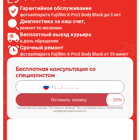
Гарантийное обслуживание
фотоаппарата Fujifilm X-Pro3 Body Black до 3 лет
Диагностика за наш счет,
ремонт по желанию
Бесплатный выезд курьера
в день обращения
Срочный ремонт
фотоаппарата Fujifilm X-Pro3 Body Black от 35 минут
Бесплатная консультация со
специалистом
Оставить заявку
Нажимая на кнопку "Оставить заявку" Вы соглашаетесь c
политикой
конфиденциальности