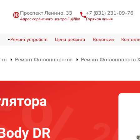
Проспект Ленина, 33
+7 (831) 231-09-76
Адрес сервисного центра Fujifilm
Горячая линия
Ремонт устройств
Цена ремонта
Вакансии
Контакт
ств
Ремонт Фотоаппаратов
Ремонт Фотоаппарата X
улятора
 Body DR