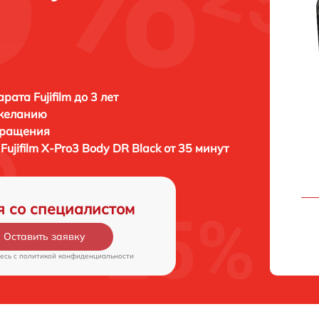
ата Fujifilm до 3 лет
 желанию
бращения
а
Fujifilm X-Pro3 Body DR Black от 35 минут
я со специалистом
Оставить заявку
есь c
политикой конфиденциальности