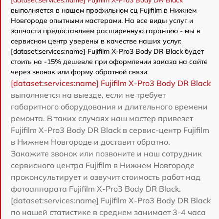
[dataset:services:name] Fujifilm X-Pro3 Body DR Black
выполняется в нашем профильном сц Fujifilm в Нижнем
Новгороде опытными мастерами. На все виды услуг и
запчасти предоставляем расширенную гарантию - мы в
сервисном центр уверены в качестве наших услуг.
[dataset:services:name] Fujifilm X-Pro3 Body DR Black будет
стоить на -15% дешевле при оформлении заказа на сайте
через звонок или форму обратной связи.
[dataset:services:name] Fujifilm X-Pro3 Body DR Black
выполняется на выезде, если не требует
габаритного оборудования и длительного времени
ремонта. В таких случаях наш мастер привезет
Fujifilm X-Pro3 Body DR Black в сервис-центр Fujifilm
в Нижнем Новгороде и доставит обратно.
Закажите звонок или позвоните и наш сотрудник
сервисного центра Fujifilm в Нижнем Новгороде
проконсультирует и озвучит стоимость работ над
фотоаппарата Fujifilm X-Pro3 Body DR Black.
[dataset:services:name] Fujifilm X-Pro3 Body DR Black
по нашей статистике в среднем занимает 3-4 часа