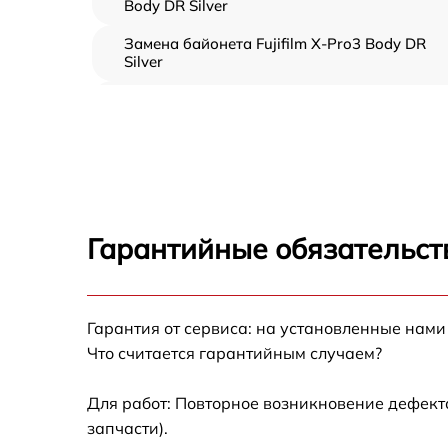
Body DR Silver
Замена байонета Fujifilm X-Pro3 Body DR
Silver
Чистка CCD/CMOS матрицы Fujifilm X-Pro3
Body DR Silver
Устранение битых пикселей на CCD/CMOS
матрице Fujifilm X-Pro3 Body DR Silver
Замена платы отсека карты памяти Fujifilm
X-Pro3 Body DR Silver
Гарантийные обязательст
Замена материнской платы Fujifilm X-Pro3
Body DR Silver
Замена затвора Fujifilm X-Pro3 Body DR
Гарантия от сервиса: на установленные нами
Silver
Что считается гарантийным случаем?
Замена корпуса Fujifilm X-Pro3 Body DR
Silver
Для работ: Повторное возникновение дефект
запчасти).
Замена контроллера питания Fujifilm X-Pro