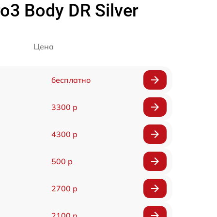
o3 Body DR Silver
Цена
бесплатно
3300 р
4300 р
500 р
2700 р
2100 р