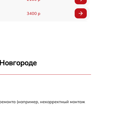
3400 р
3500 р
3900 р
3800 р
 Новгороде
3300 р
2300 р
2200 р
 ремонта (например, некорректный монтаж
2500 р