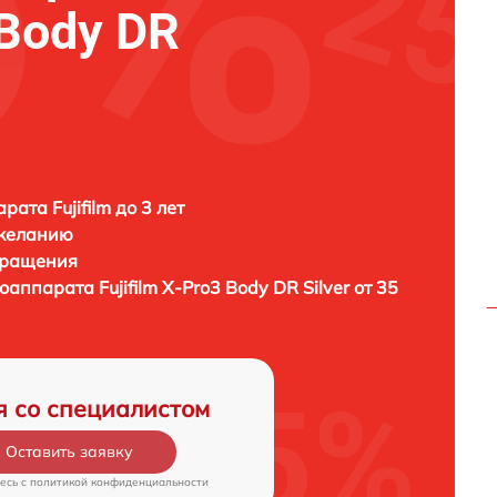
 Body DR
ата Fujifilm до 3 лет
 желанию
бращения
тоаппарата
Fujifilm X-Pro3 Body DR Silver от 35
я со специалистом
Оставить заявку
есь c
политикой конфиденциальности