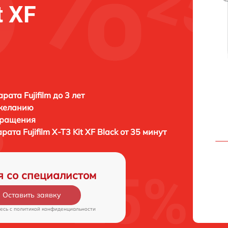
t XF
ата Fujifilm до 3 лет
 желанию
бращения
арата
Fujifilm X-T3 Kit XF Black от 35 минут
я со специалистом
Оставить заявку
есь c
политикой конфиденциальности