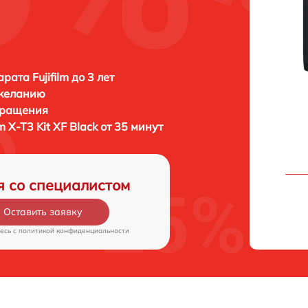
ата Fujifilm до 3 лет
 желанию
бращения
lm X-T3 Kit XF Black от 35 минут
я со специалистом
Оставить заявку
есь c
политикой конфиденциальности