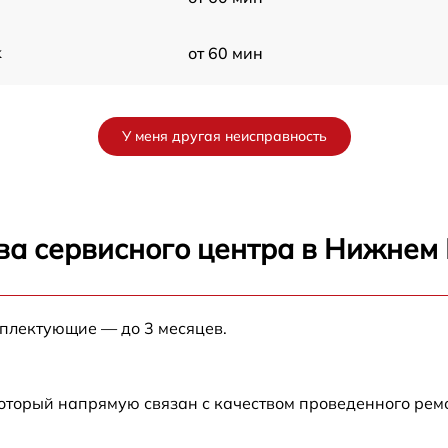
k
от 60 мин
it
от 60 мин
У меня другая неисправность
от 60 мин
от 60 мин
ва сервисного центра в Нижнем
от 60 мин
мплектующие — до 3 месяцев.
от 60 мин
от 60 мин
который напрямую связан с качеством проведенного ре
I
от 60 мин