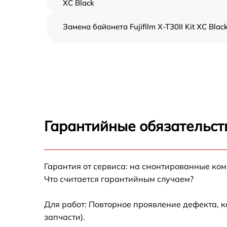
XC Black
Замена байонета Fujifilm X-T30II Kit XC Blac
Чистка CCD/CMOS матрицы Fujifilm X-T30II K
XC Black
Устранение битых пикселей на CCD/CMOS
матрице Fujifilm X-T30II Kit XC Black
Замена платы отсека карты памяти Fujifilm
X-T30II Kit XC Black
Гарантийные обязательст
Замена материнской платы Fujifilm X-T30II
Kit XC Black
Гарантия от сервиса: на смонтированные ко
Замена затвора Fujifilm X-T30II Kit XC Black
Что считается гарантийным случаем?
Замена корпуса Fujifilm X-T30II Kit XC Black
Для работ: Повторное проявление дефекта, 
запчасти).
Замена контроллера питания Fujifilm X-T30I