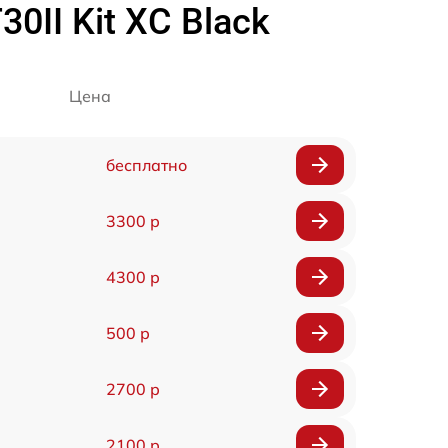
0II Kit XC Black
Цена
бесплатно
3300 р
4300 р
500 р
2700 р
2100 р