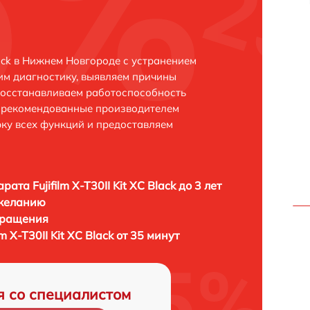
Black в Нижнем Новгороде с устранением
м диагностику, выявляем причины
восстанавливаем работоспособность
и рекомендованные производителем
рку всех функций и предоставляем
ата Fujifilm X-T30II Kit XC Black до 3 лет
 желанию
бращения
m X-T30II Kit XC Black от 35 минут
я со специалистом