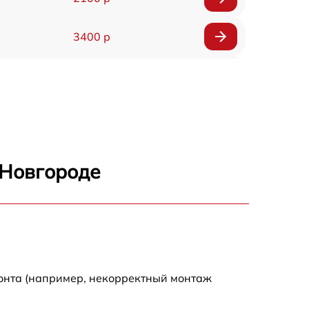
3400 р
3500 р
3900 р
3800 р
 Новгороде
3300 р
2300 р
2200 р
монта (например, некорректный монтаж
2500 р