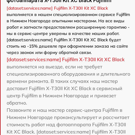
фотоаппарата X-T30II Kit XC Black Fujifilm
[dataset:services:name] Fujifilm X-T30II Kit XC Black
выполняется в нашем специализированном сервисе Fujifilm
в Нижнем Новгороде опытными мастерами. На все виды
работ и запчасти предоставляем расширенную гарантию -
мы в сервис-центре уверены в качестве наших работ.
[dataset:services:name] Fujifilm X-T30II Kit XC Black будет
стоить на -15% дешевле при оформлении заказа на сайте
через звонок или форму обратной связи.
[dataset:services:name] Fujifilm X-T30II Kit XC Black
выполняется на выезде, если не требует
специализированного оборудования и длительного
времени ремонта. В таких случаях наш мастер
доставит Fujifilm X-T30II Kit XC Black в сервисный
центр Fujifilm в Нижнем Новгороде и привезет
обратно.
Позвоните и наш мастер сервис-центра Fujifilm в
Нижнем Новгороде проконсультирует и рассчитает
стоимость работ над фотоаппарата Fujifilm X-T30II
Kit XC Black. [dataset:services:name] Fujifilm X-T30II