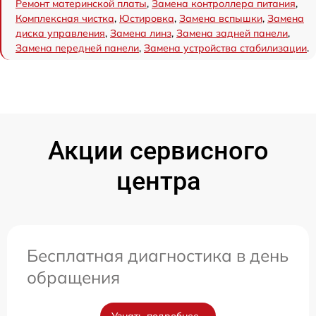
Ремонт материнской платы
,
Замена контроллера питания
,
Комплексная чистка
,
Юстировка
,
Замена вспышки
,
Замена
диска управления
,
Замена линз
,
Замена задней панели
,
Замена передней панели
,
Замена устройства стабилизации
.
Акции сервисного
центра
Бесплатная диагностика в день
обращения