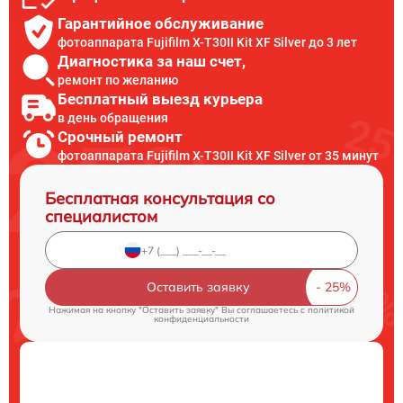
Гарантийное обслуживание
фотоаппарата Fujifilm X-T30II Kit XF Silver до 3 лет
Диагностика за наш счет,
ремонт по желанию
Бесплатный выезд курьера
в день обращения
Срочный ремонт
фотоаппарата Fujifilm X-T30II Kit XF Silver от 35 минут
Бесплатная консультация со
специалистом
Оставить заявку
Нажимая на кнопку "Оставить заявку" Вы соглашаетесь c
политикой
конфиденциальности