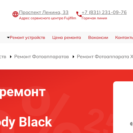
Проспект Ленина, 33
+7 (831) 231-09-76
Адрес сервисного центра Fujifilm
Горячая линия
Ремонт устройств
Цена ремонта
Вакансии
Контакт
ств
Ремонт Фотоаппаратов
Ремонт Фотоаппарата X
ремонт
ody Black