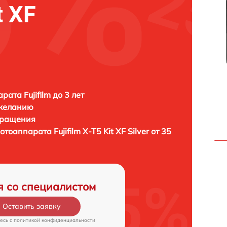
t XF
ата Fujifilm до 3 лет
 желанию
бращения
фотоаппарата
Fujifilm X-T5 Kit XF Silver от 35
я со специалистом
Оставить заявку
есь c
политикой конфиденциальности