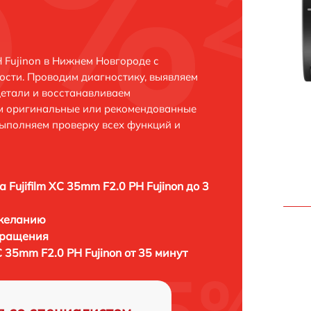
H Fujinon в Нижнем Новгороде с
сти. Проводим диагностику, выявляем
етали и восстанавливаем
ем оригинальные или рекомендованные
выполняем проверку всех функций и
 Fujifilm XC 35mm F2.0 PH Fujinon до 3
 желанию
бращения
C 35mm F2.0 PH Fujinon от 35 минут