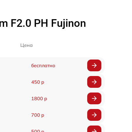
m F2.0 PH Fujinon
Цена
бесплатно
450 р
1800 р
700 р
500 р