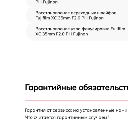
PH Fujinon
Восстановление переходных шлейфов
Fujifilm XC 35mm F2.0 PH Fujinon
Восстановление узла фокусировки Fujifilm
XC 35mm F2.0 PH Fujinon
Ремонт диафрагмы Fujifilm XC 35mm F2.0 P
Fujinon
Восстановление после попадания влаги
Fujifilm XC 35mm F2.0 PH Fujinon
Чистка от пыли Fujifilm XC 35mm F2.0 PH
Fujinon
Гарантийные обязательст
Юстировка Fujifilm XC 35mm F2.0 PH Fujino
Обновление ПО Fujifilm XC 35mm F2.0 PH
Гарантия от сервиса: на установленные нами
Fujinon
Что считается гарантийным случаем?
Замена корпуса Fujifilm XC 35mm F2.0 PH