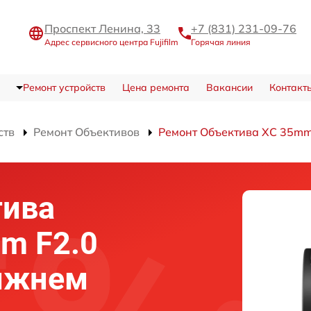
Проспект Ленина, 33
+7 (831) 231-09-76
Адрес сервисного центра Fujifilm
Горячая линия
Ремонт устройств
Цена ремонта
Вакансии
Контакт
ств
Ремонт Объективов
Ремонт Объектива XC 35mm 
тива
mm F2.0
Нижнем