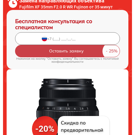
Замена направляющих объектива
Fujifilm XF 35mm F2.0 R WR Fujinon от 35 минут
Бесплатная консультация со
специалистом
Оставить заявку
Нажимая на кнопку "Оставить заявку" Вы соглашаетесь c
политикой
конфиденциальности
Скидка по
-20%
предварительной