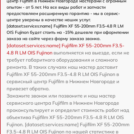
центр Fujifilm в Нижнем Новгороде мастерами с огромным
опытом - от 5 лет. На все виды работ и запчасти
предоставляем расширенную гарантию - мы в сервис-
центре уверены в качестве наших услуг.
[dataset:services:name] Fujifilm XF 55-200mm F3.5-4.8 R LM
OIS Fujinon будет стоить на -15% дешевле при оформлении
заказа на сайте через форму заказа звонка.
[dataset:services:name] Fujifilm XF 55-200mm F3.5-
4.8 R LM OIS Fujinon
выполняется на выезде, если не
требует габаритного оборудования и сложного
ремонта. В таких случаях наш мастер доставит
Fujifilm XF 55-200mm F3.5-4.8 R LM OIS Fujinon в
сервисный центр Fujifilm в Нижнем Новгороде и
привезет обратно.
Закажите звонок или позвоните и наш мастер
сервисного центра Fujifilm в Нижнем Новгороде
проконсультирует и определит стоимость работ над
объектива Fujifilm XF 55-200mm F3.5-4.8 R LM OIS
Fujinon. [dataset:services:name] Fujifilm XF 55-200mm
F3.5-4.8 R LM OIS Fujinon по нашей статистике в