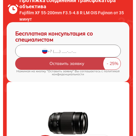
Протяжка соединений трансфокатора
объектива
Fujifilm XF 55-200mm F3.5-4.8 R LM OIS Fujinon от 35
минут
Бесплатная консультация со
специалистом
Оставить заявку
Нажимая на кнопку "Оставить заявку" Вы соглашаетесь c
политикой
конфиденциальности